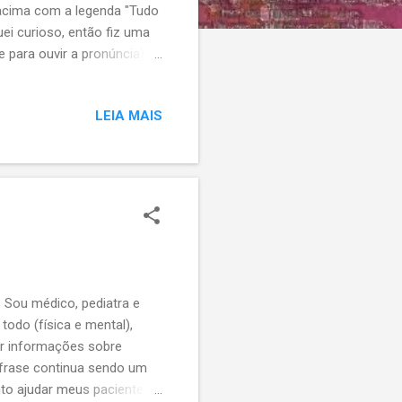
 acima com a legenda "Tudo
uei curioso, então fiz uma
 para ouvir a pronúncia) é
 "Tudo vai ficar bem" e é
o fazia parte da frase:
LEIA MAIS
se você fizer a coisa
r a coisa certa, tudo vai
 e since...
 Sou médico, pediatra e
odo (física e mental),
ar informações sobre
frase continua sendo um
to ajudar meus pacientes a