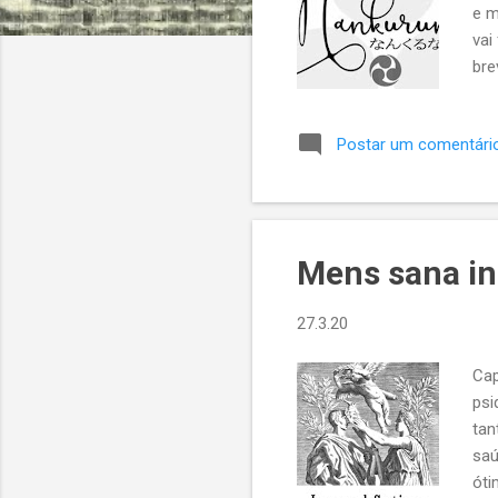
e m
vai
bre
uma
tom
Postar um comentári
Mak
cer
fic
Mens sana in
27.3.20
Cap
psi
tan
saú
óti