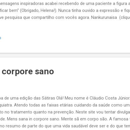
ensagens inspiradoras acabei recebendo de uma paciente a figura
 ficar bem" (Obrigado, Helena!). Nunca tinha ouvido a expressão e fiq
ve pesquisa que compartilho com vocês agora. Nankurunaisa (clique
 expressão proveniente da região de Okinawa no Japão que significa
ada como uma expressão de otimismo. Originalmente esta expressã
o
uto soke nankurunaisa . Sendo esta traduzida como: makuto soke = 
ta, a coisa verdadeira nankurunaisa = tudo vai ficar bem "Se você fize
ar bem" Também se considera que esta frase expressa o lado honesto
 corpore sano
a de uma edição das Sátiras Olá! Meu nome é Cláudio Costa Júnior.
quiatra. Atendo todas as faixas etárias cuidando da saúde como um t
to no tratamento quanto na prevenção. Neste site vou tentar divulg
de. Mens sana in corpore sano. Mente sã em corpo são. A famosa 
mo resumo de parte do que uma vida saudável deve ser e do que ten