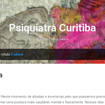
Pular para o conteúdo principal
Psiquiatra Curitiba
Cláudio Costa Júnior
 rótulo
Cultura
a
! Neste momento de dúvidas e incertezas pelo que passamos preci
ter uma postura mais saudável, mental e fisicamente. Nessas idas e