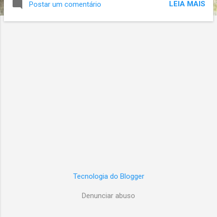
LEIA MAIS
Postar um comentário
sana in corpore sano. Mente sã em corpo
são. A famosa frase continua sendo um
ótimo resumo de parte do que uma vida
saudável deve ser e do que tento ajudar
meus pacientes a buscar. Para concluir este
post inicial deixo parte do texto do qual ela
faz parte (Sátira X), uma resposta do poeta
romano Juvenal (séc. II) à pergunta sobre o
que as pessoas deveriam desejar na vida.
Um abraço! Deve-se pedir em oração que a
mente seja sã num corpo são. Peça uma
alma corajosa que careça do temor da
morte, que ponha a longevidade em último
lugar entre as bênçãos da natureza, que
suporte qualquer tipo de labores,
Tecnologia do Blogger
desconheça a ira, nada cobice e creia mais
nos labores selvagens de Hércules do que
Denunciar abuso
nas...