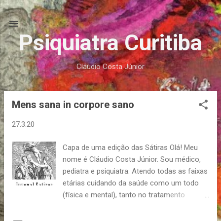
Pular para o conteúdo principal
Psiquiatra Curitiba
Cláudio Costa Júnior
Mens sana in corpore sano
P
o
27.3.20
s
t
Capa de uma edição das Sátiras Olá! Meu
a
nome é Cláudio Costa Júnior. Sou médico,
g
pediatra e psiquiatra. Atendo todas as faixas
e
etárias cuidando da saúde como um todo
n
(física e mental), tanto no tratamento
quanto na prevenção. Neste site vou tentar
s
divulgar informações sobre saúde. Mens